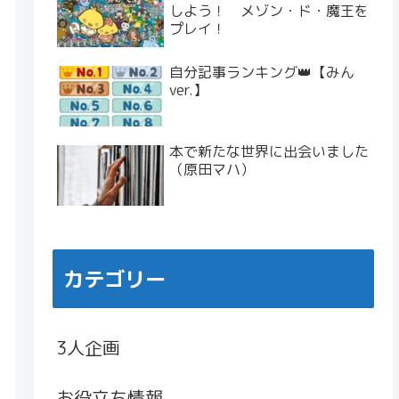
しよう！ メゾン・ド・魔王を
プレイ！
自分記事ランキング👑【みん
ver.】
本で新たな世界に出会いました
（原田マハ）
カテゴリー
3人企画
お役立ち情報