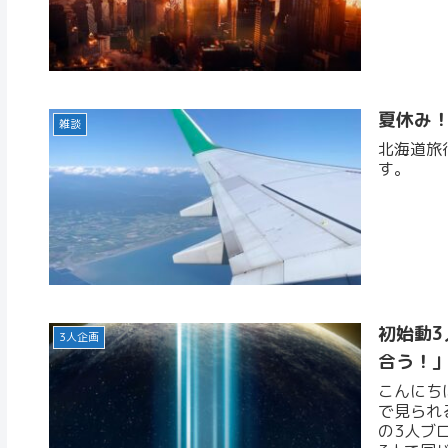
夏休み！
雑談
北海道旅
す。
初始動3
3人企画
合う！
こんにちは
で見られ
の3人ブ