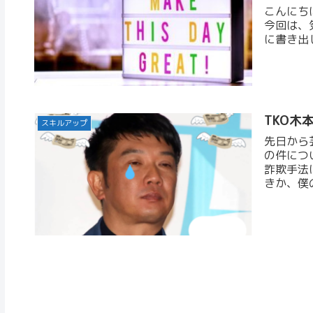
こんにち
今回は、
に書き出
TKO木
スキルアップ
先日から
の件につ
詐欺手法
きか、僕