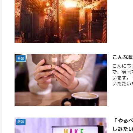
こんな
雑談
こんにち
で、賛同
います。
いただい
「やる
雑談
しみた