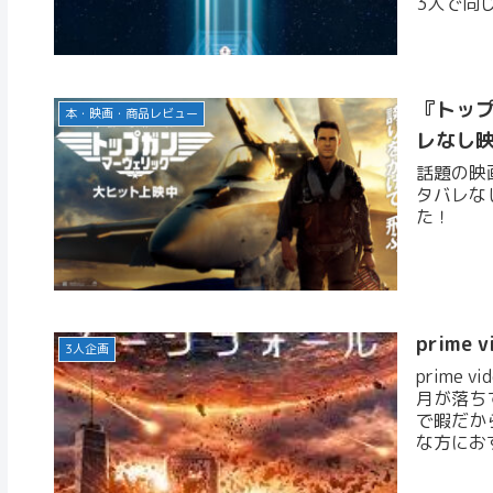
3人で同
『トップ
本・映画・商品レビュー
レなし
話題の映
タバレな
た！
prim
3人企画
prime
月が落ち
で暇だから
な方におす