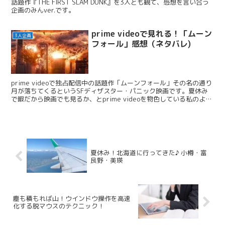
話題作『THE FIRST SLAM DUNK』を3人とも観て、感想を言い合う
企画のみんver.です。
prime videoで見れる！「ムーン
3人企画
フォール」感想（ネタバレ)
prime videoで独占配信中の話題作「ムーンフォール」その名の通り
月が落ちてくるというSFディザスター・パニック映画です。夏休み
で暇だから映画でも見るか、とprime videoを物色している私のよう
な方におすすめ。 今回はネタバレあ...
夏休み！北海道に行ってきた♪ 小樽・富
良野・美瑛
塵も積もれば山！ウインドウ操作を高速
化する脱マウスのテクニック！