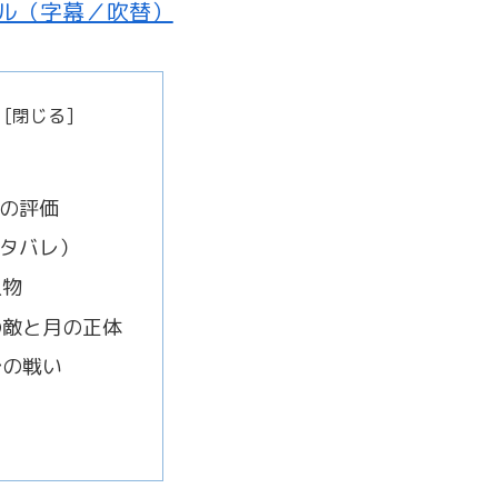
ル（字幕／吹替）
の評価
タバレ）
人物
の敵と月の正体
での戦い