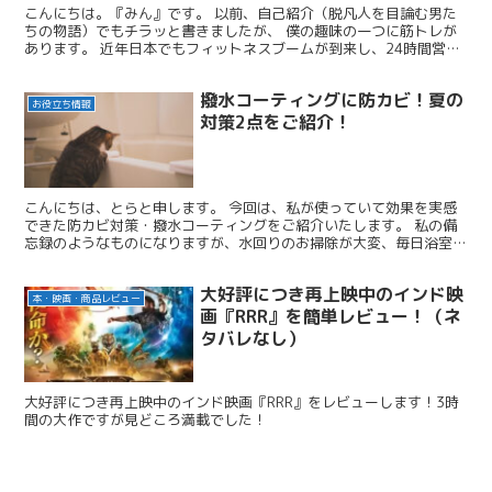
こんにちは。『みん』です。 以前、自己紹介（脱凡人を目論む男た
ちの物語）でもチラッと書きましたが、 僕の趣味の一つに筋トレが
あります。 近年日本でもフィットネスブームが到来し、24時間営業
のフィットネスジムが数多くできました。 昔は筋トレし...
撥水コーティングに防カビ！夏の
お役立ち情報
対策2点をご紹介！
こんにちは、とらと申します。 今回は、私が使っていて効果を実感
できた防カビ対策・撥水コーティングをご紹介いたします。 私の備
忘録のようなものになりますが、水回りのお掃除が大変、毎日浴室の
壁・床・天井を拭いている、ベランダの壁が雨ですぐに汚れ...
大好評につき再上映中のインド映
本・映画・商品レビュー
画『RRR』を簡単レビュー！（ネ
タバレなし）
大好評につき再上映中のインド映画『RRR』をレビューします！3時
間の大作ですが見どころ満載でした！