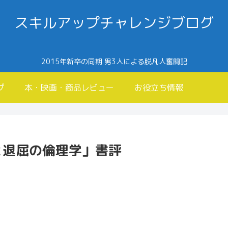
スキルアップチャレンジブログ
2015年新卒の同期 男3人による脱凡人奮闘記
プ
本・映画・商品レビュー
お役立ち情報
と退屈の倫理学」書評