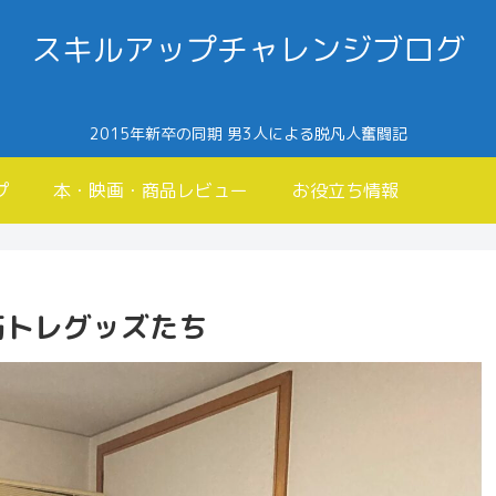
スキルアップチャレンジブログ
2015年新卒の同期 男3人による脱凡人奮闘記
プ
本・映画・商品レビュー
お役立ち情報
筋トレグッズたち