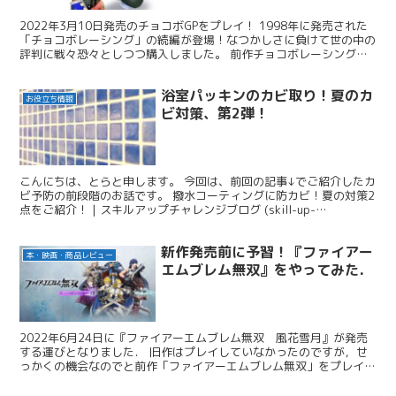
2022年3月10日発売のチョコボGPをプレイ！ 1998年に発売された
「チョコボレーシング」の続編が登場！なつかしさに負けて世の中の
評判に戦々恐々としつつ購入しました。 前作チョコボレーシングと
の違いに触れながら、感想を述べたいと思います。同じように悩んで
いる方にぜひ。
浴室パッキンのカビ取り！夏のカ
お役立ち情報
ビ対策、第2弾！
こんにちは、とらと申します。 今回は、前回の記事↓でご紹介したカ
ビ予防の前段階のお話です。 撥水コーティングに防カビ！夏の対策2
点をご紹介！ | スキルアップチャレンジブログ (skill-up-
challenge.online) 防カビは...
新作発売前に予習！『ファイアー
本・映画・商品レビュー
エムブレム無双』をやってみた．￼
2022年6月24日に『ファイアーエムブレム無双 風花雪月』が発売
する運びとなりました． 旧作はプレイしていなかったのですが，せ
っかくの機会なのでと前作「ファイアーエムブレム無双」をプレイし
て予習をしてみました。 ストーリーモードをクリアした段階で，ど
んなゲームだったか，どんな印象を抱いたのか，以下にまとめました