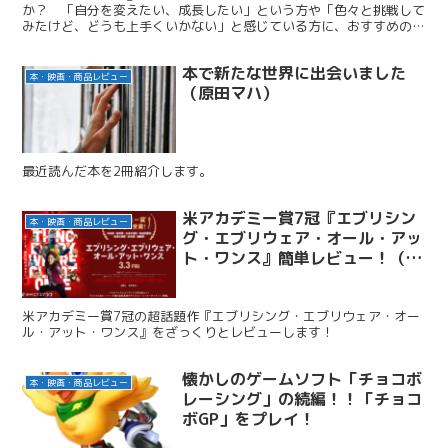
か？ 「自分を変えたい、成長したい」という方や「色々と挑戦して
みたけど、どうも上手くいかない」と感じている方に、おすすめの書
籍「失敗の科学」を紹介します。
本で新たな世界に出会いました
本・映画・商品レビュー
（原田マハ）
最近読んだ本を2冊紹介します。
米アカデミー賞7冠『エブリシン
本・映画・商品レビュー
グ・エブリウェア・オール・アッ
ト・ワンス』簡単レビュー！（ネ
タバレ不可）
米アカデミー賞7冠の超話題作『エブリシング・エブリウェア・オー
ル・アット・ワンス』をざっくりとレビューします！
懐かしのゲームソフト「チョコボ
本・映画・商品レビュー
レーシング」の続編！！「チョコ
ボGP」をプレイ！