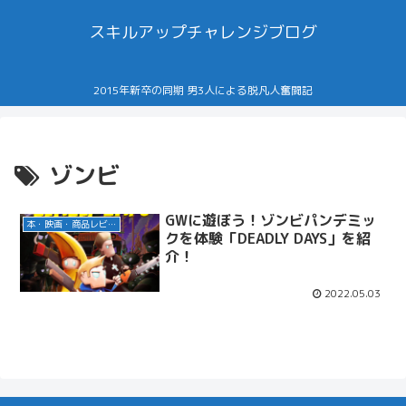
スキルアップチャレンジブログ
2015年新卒の同期 男3人による脱凡人奮闘記
ゾンビ
GWに遊ぼう！ゾンビパンデミッ
本・映画・商品レビュー
クを体験「DEADLY DAYS」を紹
介！
2022.05.03