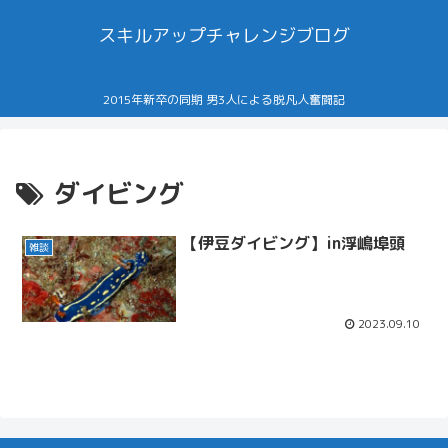
スキルアップチャレンジブログ
2015年新卒の同期 男3人による脱凡人奮闘記
ダイビング
【伊豆ダイビング】in浮嶋埠頭
雑談
2023.09.10