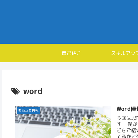
自己紹介
スキルアッ
word
Word
お役立ち情報
今回は以
す。 僕
どをご紹
てるかと