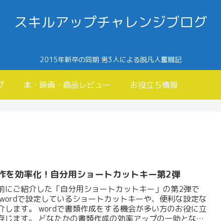
スキルアップチャレンジブログ
2015年新卒の同期 男3人による脱凡人奮闘記
プ
本・映画・商品レビュー
お役立ち情報
操作を効率化！自分用ショートカットキー第2弾
前にご紹介した「自分用ショートカットキー」の第2弾で
がwordで設定しているショートカットキーや、便利な設定な
介します。 wordで書類作成をする機会が多い方のお役に立
存じます。 どなたかの書類作成の効率アップの一助となれ