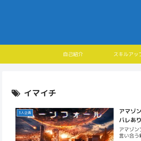
自己紹介
スキルアッ
イマイチ
アマゾ
3人企画
バレあ
アマゾン
言い合う新