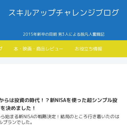
スキルアップチャレンジブログ
2015年新卒の同期 男3人による脱凡人奮闘記
プ
本・映画・商品レビュー
お役立ち情報
年からは投資の時代！？新NISAを使った超シンプル投
ンを決めました！
年から始まる新NISAの戦略決定！結局のところ行き着いたのは
ルプランでした。