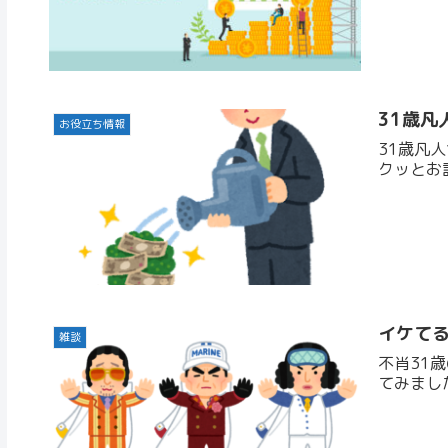
31歳凡
お役立ち情報
31歳凡
クッとお
イケて
雑談
不肖31
てみまし