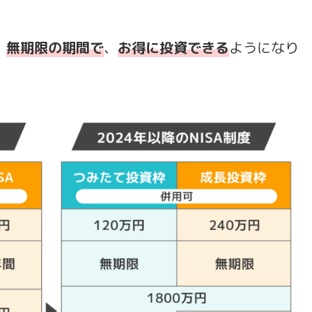
、
無期限の期間で
、
お得に投資できる
ようになり