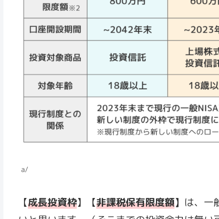
https://toushin-pla
a/
【
成長投資枠
】【
非課税保有限度額
】
は、一