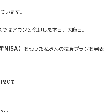
しています。
れではアカンと奮起した本日、大晦日。
新NISA】
を使った私みんの投資プランを発表
いの？