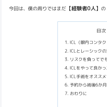
【経験者0人】
今回は、僕の周りではまだ
の
目次
ICL（眼内コンタ
ICLとレーシック
リスクを負ってで
ICLをやって良か
ICL手術をオスス
予約から術後6か
おわりに