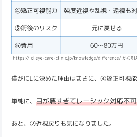
④矯正可視能力
強度近視や乱視・遠視も
⑤術後のリスク
元に戻せる
⑥費用
60〜80万円
https://icl.eye-care-clinic.jp/knowledge/difference/ から
僕がICLに決めた理由はまさに、④矯正可視
目が悪すぎてレーシック対応不可
単純に、
あと、②近視戻りも気になりました。