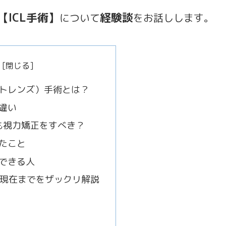
【ICL手術】
経験談
について
をお話しします。
クトレンズ）手術とは？
の違い
も視力矯正をすべき？
ったこと
メできる人
月現在までをザックリ解説