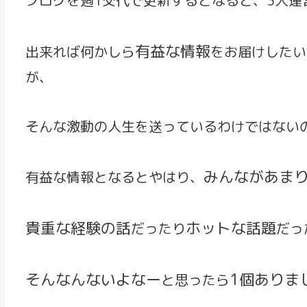
有益な情報
出来れば何かしら
をお届けしたい
が、
そんな激動の人生を送っているわけではない
みんながあま
有益な情報となるとやはり、
貴重な経験の話
ホットな話題
だったり
だっ
そんなんないよなー
1個ありま
と思ったら