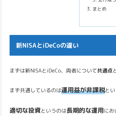
まとめ
新NISAとiDeCoの違い
まずは新NISAとiDeCo、両者について
共通点
運用益が非課税
まず共通しているのは
とい
適切な投資
長期的な運用
というのは
にお