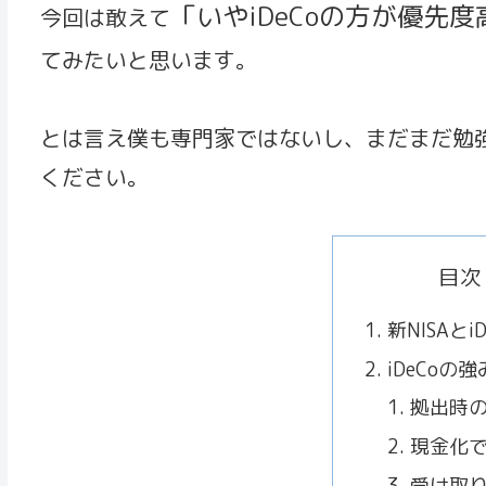
「いやiDeCoの方が優先
今回は敢えて
てみたいと思います。
とは言え僕も専門家ではないし、まだまだ勉
ください。
目次
新NISAとi
iDeCoの
拠出時
現金化
受け取