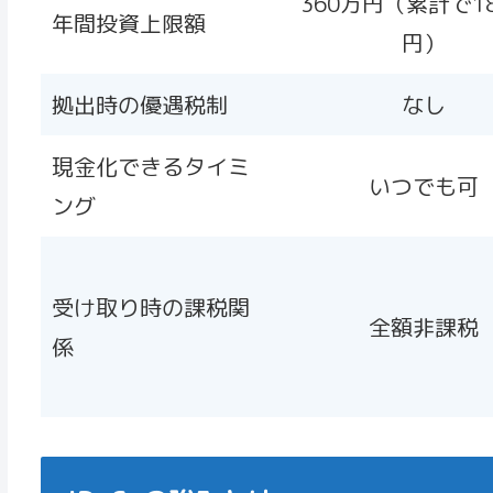
360万円（累計で1
年間投資上限額
円）
拠出時の優遇税制
なし
現金化できるタイミ
いつでも可
ング
受け取り時の課税関
全額非課税
係