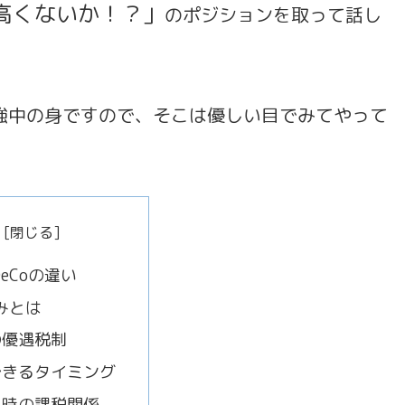
度高くないか！？」
のポジションを取って話し
強中の身ですので、そこは優しい目でみてやって
DeCoの違い
強みとは
の優遇税制
できるタイミング
り時の課税関係