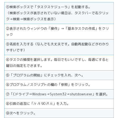
①検索ボックスで「タスクスケジューラ」を起動する。
（検索ボックスが表示されていない場合は、タスクバーで右クリッ
ク→検索→検索ボックスを表示）
②表示されたウィンドウの「操作」→「基本タスクの作成」をクリ
ック
③名前を入力する（なんでも大丈夫です。自動再起動などがわかり
やすいです）
④タスクの頻度を選択します。毎日でもいいですし、毎週にすると
曜日の指定もできます。
⑤「プログラムの開始」にチェックを入れ、次へ。
⑥プログラム／スクリプトの欄の「参照」をクリック。
⑦「Cドライブ→Windows→System32→shutdown.exe」を選択。
⑧引数の追加に「/r /t 90 /f /c」を入力。
⑨次へをクリック。