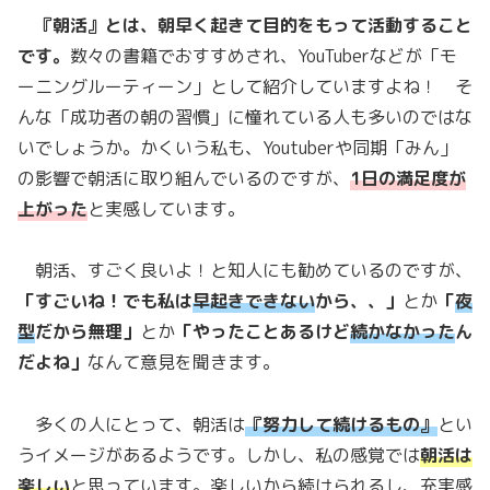
『朝活』とは、朝早く起きて目的をもって活動すること
です。
数々の書籍でおすすめされ、YouTuberなどが「モ
ーニングルーティーン」として紹介していますよね！ そ
んな「成功者の朝の習慣」に憧れている人も多いのではな
いでしょうか。かくいう私も、Youtuberや同期「みん」
の影響で朝活に取り組んでいるのですが、
1日の満足度が
上がった
と実感しています。
朝活、すごく良いよ！と知人にも勧めているのですが、
「すごいね！でも私は
早起きできない
から、、」
とか
「
夜
型
だから無理」
とか
「やったことあるけど
続かなかった
ん
だよね」
なんて意見を聞きます。
多くの人にとって、朝活は
『努力して続けるもの』
とい
うイメージがあるようです。しかし、私の感覚では
朝活は
楽しい
と思っています。楽しいから続けられるし、充実感