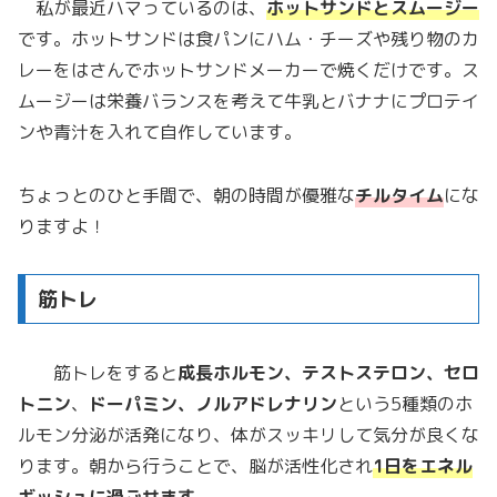
私が最近ハマっているのは、
ホットサンドとスムージー
です。ホットサンドは食パンにハム・チーズや残り物のカ
レーをはさんでホットサンドメーカーで焼くだけです。ス
ムージーは栄養バランスを考えて牛乳とバナナにプロテイ
ンや青汁を入れて自作しています。
ちょっとのひと手間で、朝の時間が優雅な
チルタイム
にな
りますよ！
筋トレ
筋トレをすると
成長ホルモン、テストステロン、セロ
トニン
、
ドーパミン、ノルアドレナリン
という5種類のホ
ルモン分泌が活発になり、体がスッキリして気分が良くな
ります。朝から行うことで、脳が活性化され
1日をエネル
ギッシュに過ごせます。