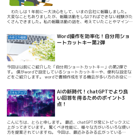
わたしは１年前に一大決心をして、いまの会社に転職しました。
大変なこともありましたが、転職活動をしなければできない経験がた
くさんできました。私の転職活動の話を、考えていたことやマインド
の変化を中心にお話していきたいと思います。
Word操作を効率化！自分用ショ
お役立ち情報
ートカットキー第2弾
今回は以前にご紹介した「自分用ショートカットキー」の第2弾で
す。 僕がwordで設定しているショートカットキーや、便利な設定な
どをご紹介します。 wordで書類作成をする機会が多い方のお役に立
てるかと存じます。 どなたかの書類作成の効率アップの一助となれ
ましたら幸いです。
AIの新時代！chatGPTでより良
スキルアップ
い回答を得るためのポイント3
点！
こんにちは、とらと申します。 最近、chatGPTが常にトピックスに
上がってきています。 驚くべき性能に、様々な方がいろいろな使い
方を提案されていますね。 今回は、最近みるみる広がっている
chatGPTで質問する上でのポイントをまとめました...