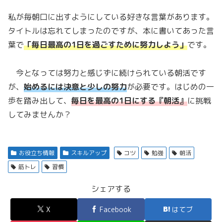
私が毎朝口に出すようにしている好きな言葉があります。
タイトルは忘れてしまったのですが、本に書いてあった言
葉で
「毎日最高の1日を過ごすために努力しよう」
です。
今となっては努力と感じずに続けられている朝活です
が、
始めるには決意と少しの
努力
が必要です。はじめの一
歩を踏み出して、
毎日を最高の1日にする『朝活』
に挑戦
してみませんか？
お役立ち情報
スキルアップ
コツ
勉強
朝活
筋トレ
習慣
シェアする
X
Facebook
はてブ