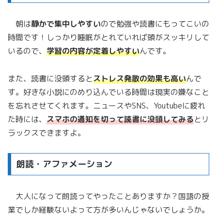
朝は
静かで集中しやすい
ので勉強や読書にもってこいの
時間です！しっかり睡眠がとれていれば頭がスッキリして
いるので、
学習の内容が定着しやすい
んです。
また、読書に没頭すると
ストレス発散の効果も高い
んで
す。好きな小説にのめり込んでいる時間は現実の嫌なこと
を忘れさせてくれます。ニュースやSNS、Youtubeに疲れ
た時には、
スマホの通知を切って読書に没頭してみる
とリ
ラックスできますよ。
朗読・アファメーション
大人になって朗読ってやったことありますか？国語の授
業でしか経験ないよって方が多いんじゃないでしょうか。