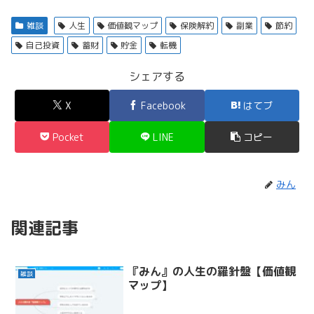
雑談
人生
価値観マップ
保険解約
副業
節約
自己投資
蓄財
貯金
転機
シェアする
X
Facebook
はてブ
Pocket
LINE
コピー
みん
関連記事
『みん』の人生の羅針盤【価値観
雑談
マップ】