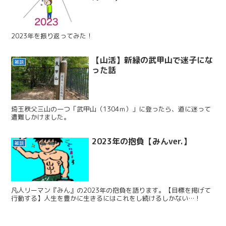
2023年を振り返ってみた！
【山活】新緑の武甲山で迷子にな
雑談
った話
埼玉秩父三山の一つ「武甲山（1304ｍ）」に登ったら、道に迷って
遭難しかけました。
2023年の抱負【みんver.】
雑談
凡人リーマン『みん』の2023年の抱負を語ります。【目標を掲げて
行動する】人生を豊かに生きるにはこれをし続けるしかない…！