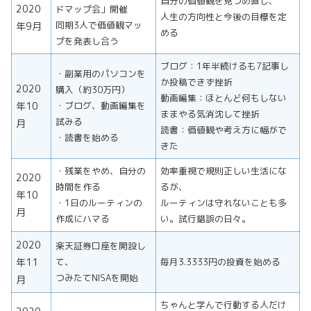
自分の価値観を見つめ直し、
2020
ドマップ会」開催
人生の方向性と今後の目標を定
同期3人で価値観マッ
年9月
める
プを発表し合う
ブログ：1年半続けるも7記事し
・副業用のパソコンを
か投稿できず挫折
2020
購入（約30万円）
動画編集：ほとんど何もしない
年10
・ブログ、動画編集を
ままやる気消沈して挫折
試みる
月
読書：価値観や考え方に幅がで
・読書を始める
きた
・残業をやめ、自分の
効率重視で規則正しい生活にな
2020
時間を作る
るが、
年10
・1日のルーティンの
ルーティンは守れないことも多
月
作成にハマる
い。試行錯誤の日々。
2020
楽天証券口座を開設し
年11
て、
毎月3.3333円の投資を始める
つみたてNISAを開始
月
ちゃんと学んで行動する人だけ