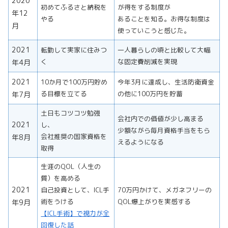
2020
初めてふるさと納税を
が得をする制度が
年12
やる
あることを知る。お得な制度は
月
使っていこうと感じた。
2021
転勤して実家に住みつ
一人暮らしの頃と比較して大幅
く
な固定費削減を実現
年4月
2021
10か月で100万円貯め
今年3月に達成し、生活防衛資金
る目標を立てる
の他に100万円を貯蓄
年7月
土日もコツコツ勉強
会社内での価値が少し高まる
2021
し、
少額ながら毎月資格手当をもら
会社推奨の国家資格を
年8月
えるようになる
取得
生涯のQOL（人生の
質）を高める
2021
自己投資として、ICL手
70万円かけて、メガネフリーの
術をうける
QOL爆上がりを実感する
年9月
【ICL手術】で視力が全
回復した話