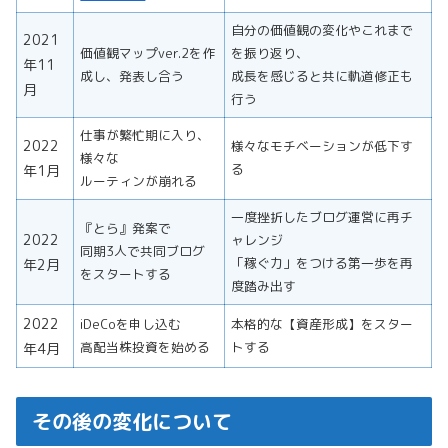
自分の価値観の変化やこれまで
2021
価値観マップver.2を作
を振り返り、
年11
成し、発表し合う
成長を感じると共に軌道修正も
月
行う
仕事が繁忙期に入り、
2022
様々なモチベーションが低下す
様々な
る
年1月
ルーティンが崩れる
一度挫折したブログ運営に再チ
『とら』発案で
2022
ャレンジ
同期3人で共同ブログ
「稼ぐ力」をつける第一歩を再
年2月
をスタートする
度踏み出す
2022
iDeCoを申し込む
本格的な【資産形成】をスター
高配当株投資を始める
トする
年4月
その後の変化について