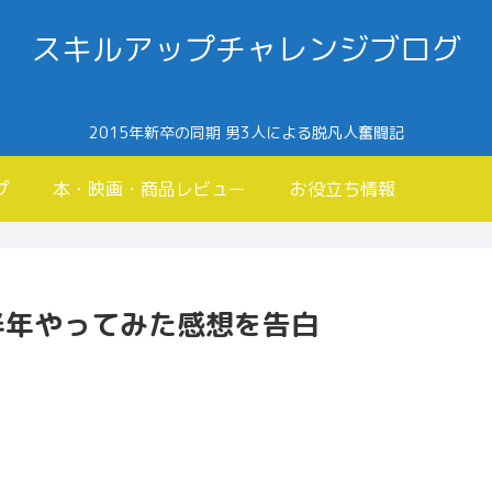
スキルアップチャレンジブログ
2015年新卒の同期 男3人による脱凡人奮闘記
プ
本・映画・商品レビュー
お役立ち情報
半年やってみた感想を告白