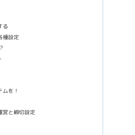
する
各種設定
？
ト
テムを！
運営と締切設定