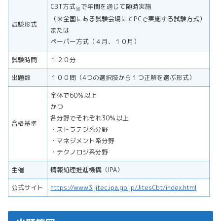
CBT方式
で年間を通じて随時実施
※
（※全国にある試験会場にてPCで実施する試験方式）
試験形式
または
ペーパー方式（４月、１０月）
試験時間
１２０分
出題数
１００問（4つの選択肢から１つ正解を選ぶ形式）
全体で60％以上
かつ
各分野でそれぞれ30％以上
合格基準
・ストラテジ系分野
・マネジメント系分野
・テクノロジ系分野
主催
情報処理推進機構（IPA）
公式サイト
https://www3.jitec.ipa.go.jp/JitesCbt/index.html