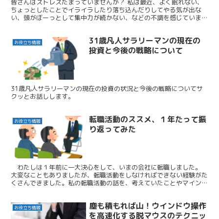
皆さんはストレスたまっていませんか？ 私は最近、よく眠れない、
ちょっとしたことでイライラしたり落ち込んだりしてやる気が出な
い、頭がぼーっとして集中力が続かない、などの不調を感じていま
す。これらは典型的なストレスによる症状でしょう。 頑張らな...
31歳凡人サラリーマンの現在の
お役立ち情報
投資と今後の戦略について
31歳凡人サラリーマンの現在の投資の状況と今後の戦略についてサ
クッとお話しします。
転職活動のススメ、１年たって振
お役立ち情報
り返ってみた
わたしは１年前に一大決心をして、いまの会社に転職しました。
大変なこともありましたが、転職活動をしなければできない経験がた
くさんできました。私の転職活動の話を、考えていたことやマインド
の変化を中心にお話していきたいと思います。
塵も積もれば山！ウインドウ操作
お役立ち情報
を高速化する脱マウスのテクニッ