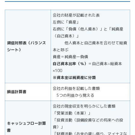
会社の財産が記載された表
左側に「資産」
右側に「負債（他人資本）」と「純資産
（自己資本）」
貸借対照表（バランス
他人資本と自己資本を合わせて総資
シート）
本と呼ぶ
資産＝純資産ー負債
自己資本比率（％）
＝自己資本÷総資本
×100
※資本金は純資産に分類
会社の利益を記載した書類
損益計算書
5つの利益から覚える
会社の現金収支を明らかにした書類
「営業活動（本業）」
「投資活動（設備投資などの将来への投
キャッシュフロー計算
資）」
書
「財務活動（お金の貸し借り、マイナスな