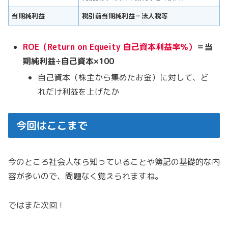
当期純利益
税引前当期純利益－法人税等
ROE（
R
e
t
u
r
n
o
n
E
q
u
e
i
t
y
自己資本利益率％）
＝当
期純利益÷自己資本×100
自己資本（株主から集めたお金）に対して、ど
れだけ利益を上げたか
今回はここまで
今のところ社会人なら知っていることや簿記の基礎的な内
容が多いので、問題なく覚えられますね。
ではまた次回！