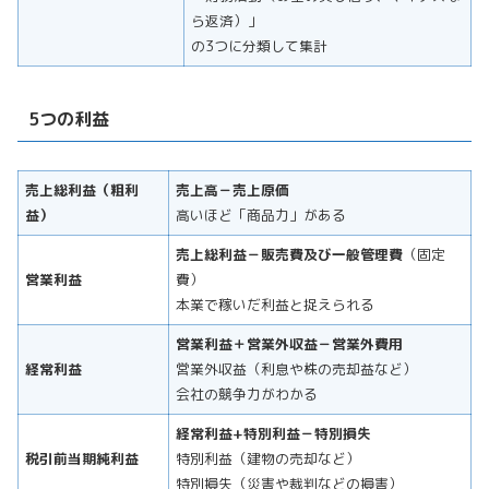
ら返済）」
の3つに分類して集計
5つの利益
売上総利益（粗利
売上高－売上原価
益）
高いほど「商品力」がある
売上総利益－販売費及び一般管理費
（固定
営業利益
費）
本業で稼いだ利益と捉えられる
営業利益＋営業外収益－営業外費用
経常利益
営業外収益（利息や株の売却益など）
会社の競争力がわかる
経常利益+特別利益－特別損失
税引前当期純利益
特別利益（建物の売却など）
特別損失（災害や裁判などの損害）