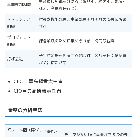
事業毎に組織を分ける（製品別、顧客別、地域別
事業部制組織
など、利益責任あり）
マトリックス
社員が機能部署と事業部署それぞれの部署に所属
組織
する
プロジェクト
課題解決のために集められる一時的な組織
組織
子会社の株を所有する親会社、メリット：企業買
持株会社
収や合併が容易
CEO＝最高
経営
責任者
CIO＝最高
情報
責任者
業務の分析手法
パレート図
（棒グラフ
※多い
データが多い順に重要度を３つのラ