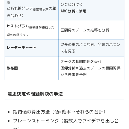
順
ンクに分ける
と折れ線グラフ
の組
※累積比率
ABC分析
に活用
み合わせ）
ヒストグラム
※横軸が連続した
区間毎のデータの推移を分析
項目の棒グラフ
クモの巣のような図、全体のバラン
レーダーチャート
スを見る
データの相関関係をみる
散布図
回帰分析
＝過去のデータの相関関係
から未来を予想
意思決定や問題解決の手法
期待値の算出方法（値×確率→それらの合計）
ブレーンストーミング（複数人でアイデアを出し合
う）