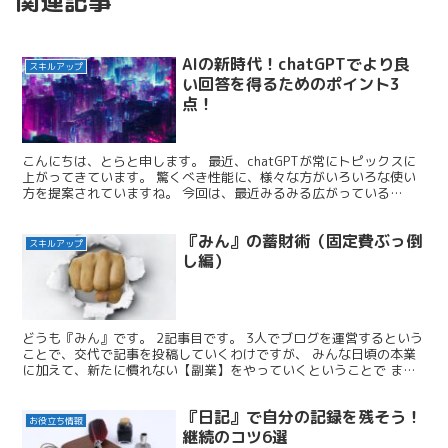
関連記事
AIの新時代！chatGPTでより良
スキルアップ
い回答を得るためのポイント3
点！
こんにちは、とらと申します。 最近、chatGPTが常にトピックスに
上がってきています。 驚くべき性能に、様々な方がいろいろな使い
方を提案されていますね。 今回は、最近みるみる広がっている
chatGPTで質問する上でのポイントをまとめました...
『みん』の蓄財術（固定費ぶっ倒
スキルアップ
し編）
どうも『みん』です。 2記事目です。 3人でブログを運営するという
ことで、交代で記事を投稿していくわけですが、 みんな日頃の本業
に加えて、新たに慣れない【副業】をやっていくということで まず
は週一の更新をノルマにしていきます。（毎週日曜の2...
『日記』で自分の記録を残そう！
お役立ち情報
継続のコツ6選