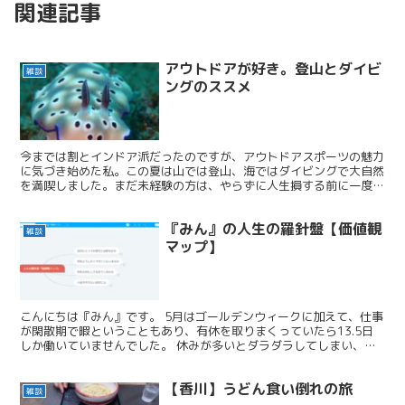
関連記事
アウトドアが好き。登山とダイビ
雑談
ングのススメ
今までは割とインドア派だったのですが、アウトドアスポーツの魅力
に気づき始めた私。この夏は山では登山、海ではダイビングで大自然
を満喫しました。まだ未経験の方は、やらずに人生損する前に一度は
お試しあれ！
『みん』の人生の羅針盤【価値観
雑談
マップ】
こんにちは『みん』です。 5月はゴールデンウィークに加えて、仕事
が閑散期で暇ということもあり、有休を取りまくっていたら13.5日
しか働いていませんでした。 休みが多いとダラダラしてしまい、そ
れが癖になって、いろんなやる気やモチベーションが低...
【香川】うどん食い倒れの旅
雑談