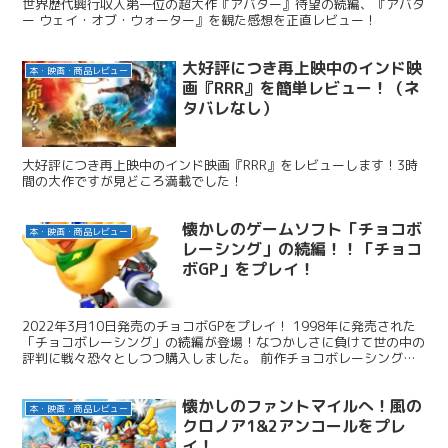
世界歴代興行収入第一位の超大作『アバター』待望の続編、『アバタ
ー ウェイ・オブ・ウォーター』を観た感想を正直レビュー！
大好評につき再上映中のインド映
本・映画・商品レビュー
画『RRR』を簡単レビュー！（ネ
タバレなし）
大好評につき再上映中のインド映画『RRR』をレビューします！3時
間の大作ですが見どころ満載でした！
懐かしのゲームソフト「チョコボ
本・映画・商品レビュー
レーシング」の続編！！「チョコ
ボGP」をプレイ！
2022年3月10日発売のチョコボGPをプレイ！ 1998年に発売された
「チョコボレーシング」の続編が登場！なつかしさに負けて世の中の
評判に戦々恐々としつつ購入しました。 前作チョコボレーシングと
の違いに触れながら、感想を述べたいと思います。同じように悩んで
いる方にぜひ。
懐かしのファントマイルへ！風の
本・映画・商品レビュー
クロノア1&2アンコールをプレ
イ！