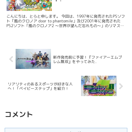
こんにちは、とらと申します。 今回は、1997年に発売されたPSソフ
ト「風のクロノア door to phantomile」及び2001年に発売された
PS2ソフト「風のクロノア2 ～世界が望んだ忘れもの～」のリマスタ
ー版となる「風のクロノア1&2アンコール」というソフトが発売され
たため、プレイした感想や初代との比較をしていきたいと思います。
今回は、「風のクロノア door to phantomile」の方を書いていきま
す。 初代との比較をメインに書いていきます。もし同じような心境
の方のお役に立ちましたら幸いです。
新作発売前に予習！『ファイアーエムブ
レム無双』をやってみた．￼
リアリティのあるスポーツが好きな人
へ！「ベイビーステップ」を紹介！
コメント