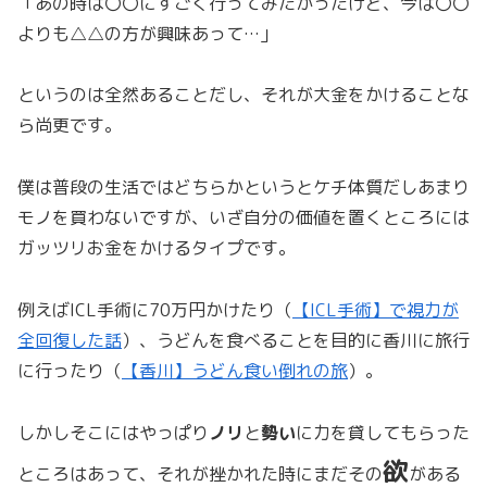
「あの時は〇〇にすごく行ってみたかったけど、今は〇〇
よりも△△の方が興味あって…」
というのは全然あることだし、それが大金をかけることな
ら尚更です。
僕は普段の生活ではどちらかというとケチ体質だしあまり
モノを買わないですが、いざ自分の価値を置くところには
ガッツリお金をかけるタイプです。
例えばICL手術に70万円かけたり（
【ICL手術】で視力が
全回復した話
）、うどんを食べることを目的に香川に旅行
に行ったり（
【香川】うどん食い倒れの旅
）。
しかしそこにはやっぱり
ノリ
と
勢い
に力を貸してもらった
欲
ところはあって、それが挫かれた時にまだその
がある