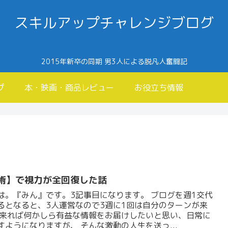
スキルアップチャレンジブログ
2015年新卒の同期 男3人による脱凡人奮闘記
プ
本・映画・商品レビュー
お役立ち情報
手術】で視力が全回復した話
は。『みん』です。3記事目になります。 ブログを週1交代
るとなると、3人運営なので3週に1回は自分のターンが来
出来れば何かしら有益な情報をお届けしたいと思い、日常に
すようになりますが、 そんな激動の人生を送っ...