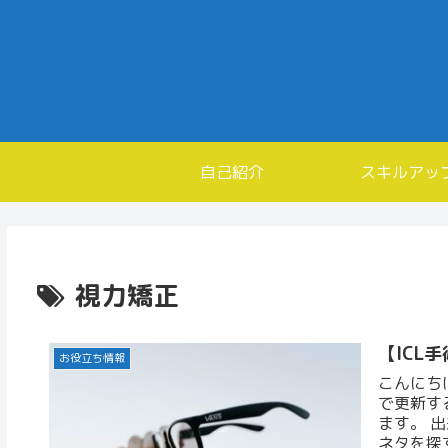
自己紹介
スキルアッ
視力矯正
【ICL
お役立ち情報
こんにち
で更新す
ます。 
ネタを探