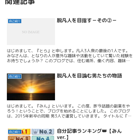
関連記事
脱凡人を目指す－その②－
自己紹介
はじめまして、『とら』と申します。凡人3人衆の最後の1人です。
みなさんは、となりの人が意外な趣味や活動をしていて驚いた経験を
お持ちでしょうか？ このブログでは、住む場所、働く内容、趣味、
好みなどが、まったくバラバラな3人の活動が一つのブロ...
脱凡人を目論む男たちの物語
自己紹介
はじめまして。『みん』といいます。 この度、昨今話題の副業をや
ろう！ということで、ブログを始めることにしました。 このブログ
は、2015年新卒の同期 男3人で運営していきます。 タイトルに『ス
キルアップチャレンジ』と謳っているように、 平凡...
自分記事ランキング👑【みん
自己紹介
ver.】