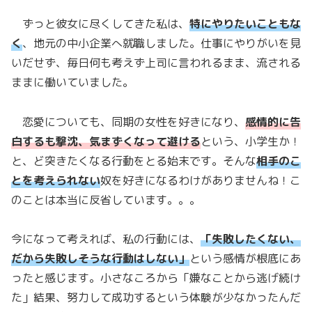
ずっと彼女に尽くしてきた私は、
特にやりたいこともな
く
、地元の中小企業へ就職しました。仕事にやりがいを見
いだせず、毎日何も考えず上司に言われるまま、流される
ままに働いていました。
恋愛についても、同期の女性を好きになり、
感情的に告
白するも撃沈、気まずくなって避ける
という、小学生か！
と、ど突きたくなる行動をとる始末です。そんな
相手のこ
とを考えられない
奴を好きになるわけがありませんね！こ
のことは本当に反省しています。。。
今になって考えれば、私の行動には、
「失敗したくない、
だから失敗しそうな行動はしない」
という感情が根底にあ
ったと感じます。小さなころから「嫌なことから逃げ続け
た」結果、努力して成功するという体験が少なかったんだ