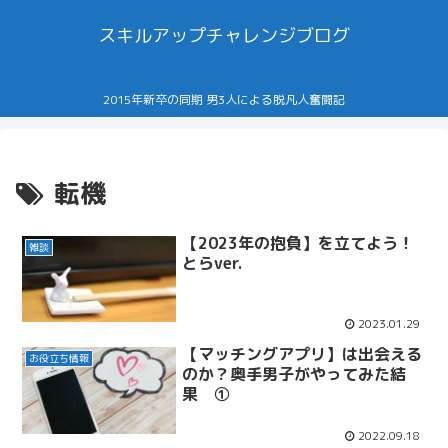
スキルアップチャレンジブログ
2015年新卒の同期 男3人による脱凡人奮闘記
転機
【2023年の抱負】を立てよう！
雑談
とらver.
2023.01.29
【マッチングアプリ】は出会える
お役立ち情報
のか？奥手男子がやってみた結
果 ①
2022.09.18