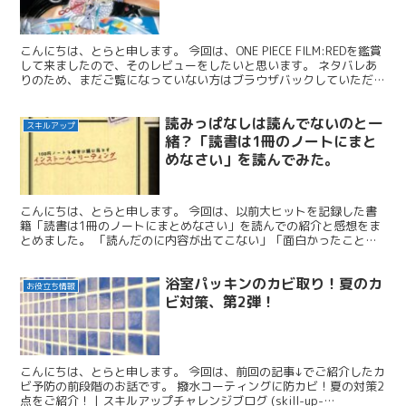
こんにちは、とらと申します。 今回は、ONE PIECE FILM:REDを鑑賞
して来ましたので、そのレビューをしたいと思います。 ネタバレあ
りのため、まだご覧になっていない方はブラウザバックしていただけ
ますと幸いですm(_ _)m 総評 ...
­­­読みっぱなしは読んでないのと一
スキルアップ
緒？「読書は1冊のノートにまと
めなさい」を読んでみた。
こんにちは、とらと申します。 今回は、以前大ヒットを記録した書
籍「読書は1冊のノートにまとめなさい」を読んでの紹介と感想をま
とめました。 「読んだのに内容が出てこない」「面白かったことだ
けは覚えているのに」「読書が身になっている気がしない」...
浴室パッキンのカビ取り！夏のカ
お役立ち情報
ビ対策、第2弾！
こんにちは、とらと申します。 今回は、前回の記事↓でご紹介したカ
ビ予防の前段階のお話です。 撥水コーティングに防カビ！夏の対策2
点をご紹介！ | スキルアップチャレンジブログ (skill-up-