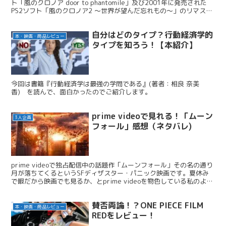
ト「風のクロノア door to phantomile」及び2001年に発売された
PS2ソフト「風のクロノア2 ～世界が望んだ忘れもの～」のリマスタ
ー版となる「風のクロノア1&2アンコール」というソフトが発売され
たため、プレイした感想や初代との比較をしていきたいと思います。
自分はどのタイプ？行動経済学的
今回は、「風のクロノア door to phantomile」の方を書いていきま
本・映画・商品レビュー
す。 初代との比較をメインに書いていきます。もし同じような心境
タイプを知ろう！【本紹介】
の方のお役に立ちましたら幸いです。
今回は書籍『行動経済学は最強の学問である』(著者：相良 奈美
香) を読んで、面白かったのでご紹介します。
prime videoで見れる！「ムーン
3人企画
フォール」感想（ネタバレ)
prime videoで独占配信中の話題作「ムーンフォール」その名の通り
月が落ちてくるというSFディザスター・パニック映画です。夏休み
で暇だから映画でも見るか、とprime videoを物色している私のよう
な方におすすめ。 今回はネタバレあ...
賛否両論！？ONE PIECE FILM
本・映画・商品レビュー
REDをレビュー！