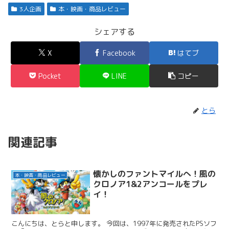
3人企画
本・映画・商品レビュー
シェアする
X
Facebook
はてブ
Pocket
LINE
コピー
とら
関連記事
懐かしのファントマイルへ！風の
本・映画・商品レビュー
クロノア1&2アンコールをプレ
イ！
こんにちは、とらと申します。 今回は、1997年に発売されたPSソフ