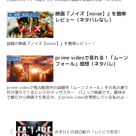
は、今でも熱狂的ファンが多い...
映画『ノイズ【noise】』を簡単
本・映画・商品レビュー
レビュー（ネタバレなし）
話題の映画『ノイズ【noise】』を簡単レビュー！
prime videoで見れる！「ムーン
3人企画
フォール」感想（ネタバレ)
prime videoで独占配信中の話題作「ムーンフォール」その名の通り
月が落ちてくるというSFディザスター・パニック映画です。夏休み
で暇だから映画でも見るか、とprime videoを物色している私のよう
な方におすすめ。 今回はネタバレあ...
みぎひとの自己紹介（しくじり形式）