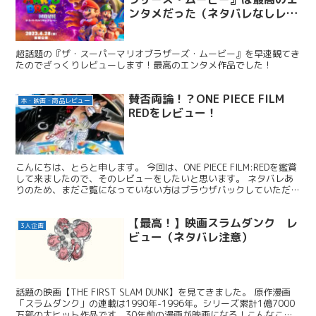
ンタメだった（ネタバレなしレビ
ュー）
超話題の『ザ・スーパーマリオブラザーズ・ムービー』を早速観てき
たのでざっくりレビューします！最高のエンタメ作品でした！
賛否両論！？ONE PIECE FILM
本・映画・商品レビュー
REDをレビュー！
こんにちは、とらと申します。 今回は、ONE PIECE FILM:REDを鑑賞
して来ましたので、そのレビューをしたいと思います。 ネタバレあ
りのため、まだご覧になっていない方はブラウザバックしていただけ
ますと幸いですm(_ _)m 総評 ...
【最高！】映画スラムダンク レ
3人企画
ビュー（ネタバレ注意）
話題の映画【THE FIRST SLAM DUNK】を見てきました。 原作漫画
「スラムダンク」の連載は1990年-1996年。シリーズ累計1億7000
万部の大ヒット作品です。30年前の漫画が映画になる！こんなこと