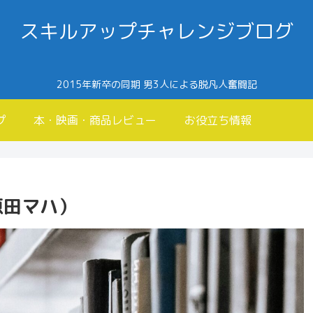
スキルアップチャレンジブログ
2015年新卒の同期 男3人による脱凡人奮闘記
プ
本・映画・商品レビュー
お役立ち情報
原田マハ）