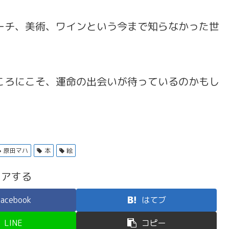
ーチ、美術、ワインという今まで知らなかった世
ころにこそ、運命の出会いが待っているのかもし
原田マハ
本
絵
ェアする
acebook
はてブ
LINE
コピー