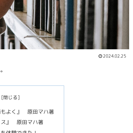
2024.02.25
す。
柄もよく』 原田マハ著
ァス』 原田マハ著
界を体験できた！