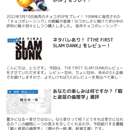
2022年3月10日発売のチョコボGPをプレイ！ 1998年に発売された
「チョコボレーシング」の続編が登場！なつかしさに負けて世の中の
評判に戦々恐々としつつ購入しました。 前作チョコボレーシングと
の違いに触れながら、感想を述べたいと思います。同じように悩んで
いる方にぜひ。
ネタバレあり！『THE FIRST
3人企画
SLAM DANK』をレビュー！
こんにちは、とらです。 今回は、THE FIRST SLAM DUNKのレビュー
をさせていただきます。 レビュー甘め、ちょい甘め、辛めの3人企画
でお届けしますので、よろしければ3人のレビューを見比べて楽しん
でいただけましたら幸いです。 ネタバレありですのでご注意くださ
い。 それでは始めて参ります。
あなたの楽しみは何ですか？「暇
本・映画・商品レビュー
と退屈の倫理学」書評
豊かになる＝幸せではない。なら幸せって何？どうすれば幸せになれ
るの？この疑問に一つの答えを示してくれるのが、今回紹介する書籍
「暇と退屈の倫理学」（國分巧一朗 著、新潮文庫）です。