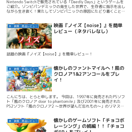
Nintendo Switchで販売されている「Daedly Days」というゲームを
ご紹介。ゾンビパンデミックの発生した世界で、生存者に指示を出し
ながら生き抜く！果たしてゾンビパニックの原因にたどり着くことは
できるのか？
映画『ノイズ【noise】』を簡単
本・映画・商品レビュー
レビュー（ネタバレなし）
話題の映画『ノイズ【noise】』を簡単レビュー！
懐かしのファントマイルへ！風の
本・映画・商品レビュー
クロノア1&2アンコールをプレ
イ！
こんにちは、とらと申します。 今回は、1997年に発売されたPSソフ
ト「風のクロノア door to phantomile」及び2001年に発売された
PS2ソフト「風のクロノア2 ～世界が望んだ忘れもの～」のリマスタ
ー版となる「風のクロノア1&2アンコール」というソフトが発売され
たため、プレイした感想や初代との比較をしていきたいと思います。
懐かしのゲームソフト「チョコボ
今回は、「風のクロノア door to phantomile」の方を書いていきま
本・映画・商品レビュー
す。 初代との比較をメインに書いていきます。もし同じような心境
レーシング」の続編！！「チョコ
の方のお役に立ちましたら幸いです。
ボGP」をプレイ！