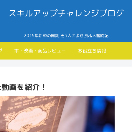
スキルアップチャレンジブログ
2015年新卒の同期 男3人による脱凡人奮闘記
プ
本・映画・商品レビュー
お役立ち情報
た動画を紹介！